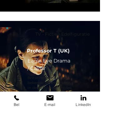
TV - Fictie - Edelfiguratie
Professor T (UK)
Eagle Eye Drama
/ Caviar
Britse remake van de
bekende Vlaamse serie.
In de flashbacks ontdek
je wie mijn personage
heeft vermoord.
Bel
E-mail
LinkedIn
TV - Fictie - Edelfiguratie