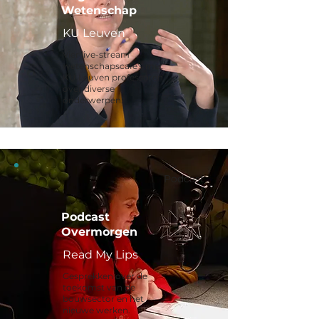
Wetenschap
KU Leuven
Vier live-stream
wetenschapscafé's met
KU Leuven professoren
over diverse
onderwerpen.
Podcast
Podcast
Overmorgen
Read My Lips
Gesprekken over de
toekomst van de
bouwsector en het
nieuwe werken.