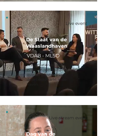
Live event
De Staat van de
Waaslandhaven
VDAB - MLSO
Presentatie van live-
event en panelgesprek
over de toestand van
de arbeidsmarkt in de
haven.
Live-stream event
Dag van de