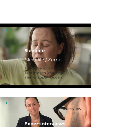
Commercial
Sleeplife
Sleeplife / Zumo
Hilarische spot waarbij
ik mijn ogen (zogezegd)
niet kon openhouden...
Interview
Expertinterviews