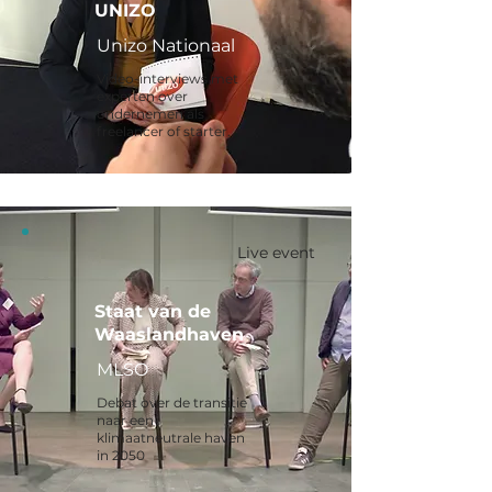
UNIZO
Unizo Nationaal
Video-interviews met
experten over
ondernemen als
freelancer of starter.
Live event
Staat van de
Waaslandhaven
MLSO
Debat over de transitie
naar een
klimaatneutrale haven
in 2050