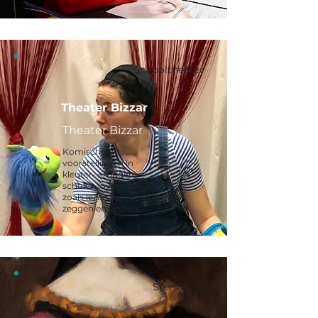
Schooltheater
Theater Bizzar
Theater Bizzar
Komische
voorstellingen in
kleuter- en lagere
scholen, over thema's
zoals lezen, sorry
zeggen en pesten.
Stemwerk