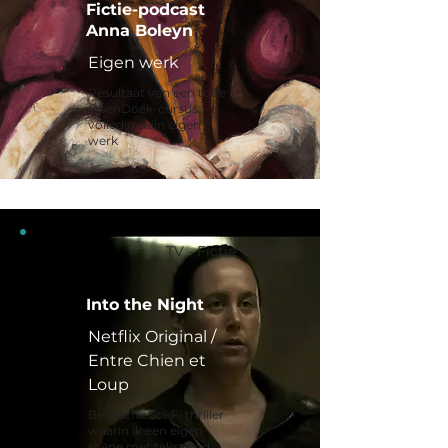
Fictie-podcast
Anna Boleyn
Eigen werk
Resultaat van een toffe
OpenDoek-cursus;
volledig mijn eigen
werk
TV - Fictie - Bijrol
Into the Night
Netflix Original /
Entre Chien et
Loup
Belgische Sci-Fi thriller
waarin ik een eigen
scène met tekst had.